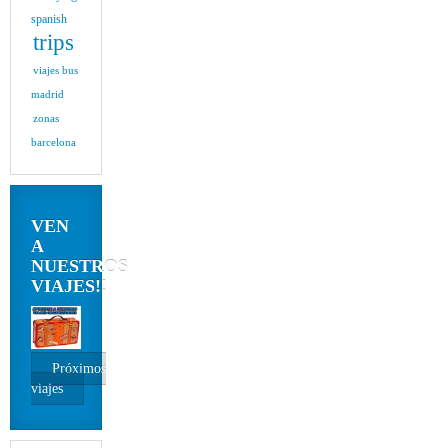
spanish
trips
viajes bus
madrid
zonas
barcelona
VEN
A
NUESTROS
VIAJES!!
Próximos
viajes