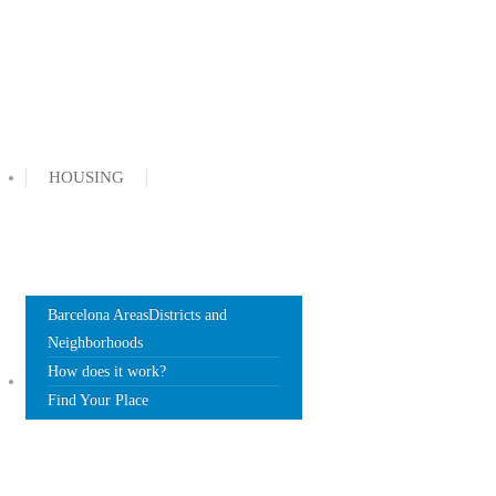
HOUSING
Barcelona Areas
Districts and
Neighborhoods
How does it work?
DOCUMENTS
Find Your Place