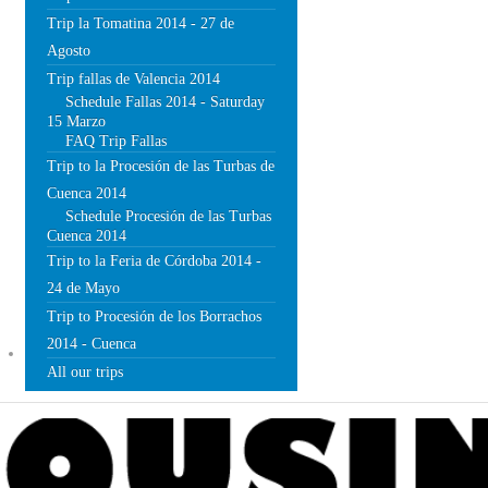
Trip la Tomatina 2014 - 27 de
Agosto
Trip fallas de Valencia 2014
Schedule Fallas 2014 - Saturday
15 Marzo
FAQ Trip Fallas
Trip to la Procesión de las Turbas de
Cuenca 2014
Schedule Procesión de las Turbas
Cuenca 2014
Trip to la Feria de Córdoba 2014 -
24 de Mayo
Trip to Procesión de los Borrachos
2014 - Cuenca
BLOG
All our trips