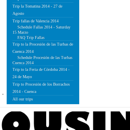
Trip la Tomatina 2014 - 27 de
Agosto
Trip fallas de Valencia 2014
Schedule Fallas 2014 - Saturday
15 Marzo
FAQ Trip Fallas
Trip to la Procesión de las Turbas de
Cuenca 2014
Schedule Procesión de las Turbas
Cuenca 2014
Trip to la Feria de Córdoba 2014 -
24 de Mayo
Trip to Procesión de los Borrachos
2014 - Cuenca
BLOG
All our trips