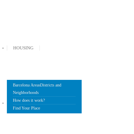
HOUSING
Barcelona Areas
Districts and
Neighborhoods
How does it work?
DOCUMENTS
Find Your Place