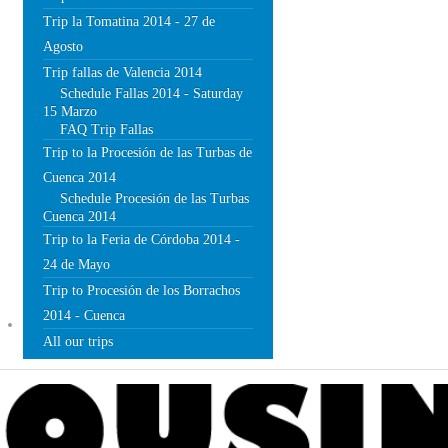
Trip la Tomatina 2014 - 27 de
Agosto
Trip fallas de Valencia 2014
Schedule Fallas 2014 - Saturday
15 Marzo
FAQ Trip Fallas
Trip to la Procesión de las Turbas de
Cuenca 2014
Schedule Procesión de las Turbas
Cuenca 2014
Trip to la Feria de Córdoba 2014 -
24 de Mayo
Trip to Procesión de los Borrachos
2014 - Cuenca
BLOG
All our trips