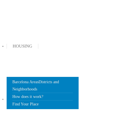
HOUSING
Barcelona Areas
Districts and
Neighborhoods
How does it work?
DOCUMENTS
Find Your Place