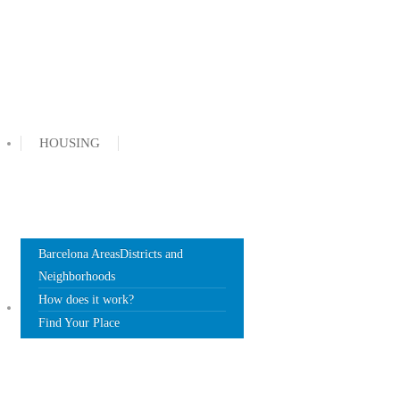
HOUSING
Barcelona Areas
Districts and
Neighborhoods
How does it work?
DOCUMENTS
Find Your Place