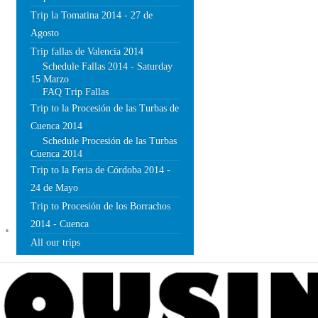
Trip la Tomatina 2014 - 27 de
Agosto
Trip fallas de Valencia 2014
Schedule Fallas 2014 - Saturday
15 Marzo
FAQ Trip Fallas
Trip to la Procesión de las Turbas de
Cuenca 2014
Schedule Procesión de las Turbas
Cuenca 2014
Trip to la Feria de Córdoba 2014 -
24 de Mayo
Trip to Procesión de los Borrachos
2014 - Cuenca
BLOG
All our trips