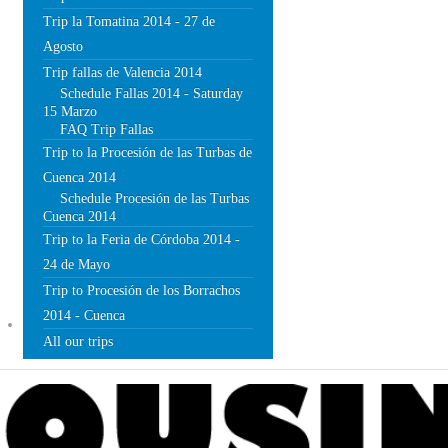
Trip la Tomatina 2014 - 27 de
Agosto
Trip fallas de Valencia 2014
Schedule Fallas 2014 - Saturday
15 Marzo
FAQ Trip Fallas
Trip to la Procesión de las Turbas de
Cuenca 2014
Schedule Procesión de las Turbas
Cuenca 2014
Trip to la Feria de Córdoba 2014 -
24 de Mayo
Trip to Procesión de los Borrachos
2014 - Cuenca
BLOG
All our trips