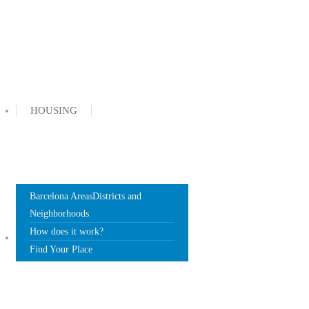
HOUSING
Barcelona Areas
Districts and
Neighborhoods
How does it work?
DOCUMENTS
Find Your Place